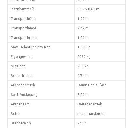
Plattformmaß
0,87 x 0,62 m
Transporthöhe
1,99 m
Transportlänge
2,49 m
Transportbreite
1,00 m
Max. Belastung pro Rad
1600 kg
Eigengewicht
2930 kg
Nutzlast
200 kg
Bodenfreiheit
6,7 cm
Arbeitsbereich
Innen und außen
Seitl. Ausladung
3,00 m
Antriebsart
Batteriebetrieb
Reifen
nicht-markierend
Drehbereich
245 °