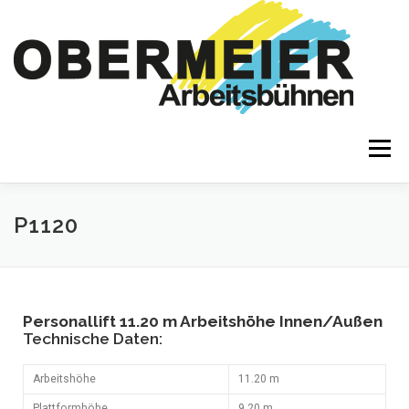
Menü
MIETGERÄTE
LEISTUNGEN
SCHULUNGEN
P1120
EINSÄTZE
KONTAKT & ANFAHRT
Personallift 11.20 m Arbeitshöhe Innen/Außen
Technische Daten:
✆ 08084 7576
INFO@ARBEITSBÜHNENVERLEIH.COM
Arbeitshöhe
11.20 m
Plattformhöhe
9,20 m