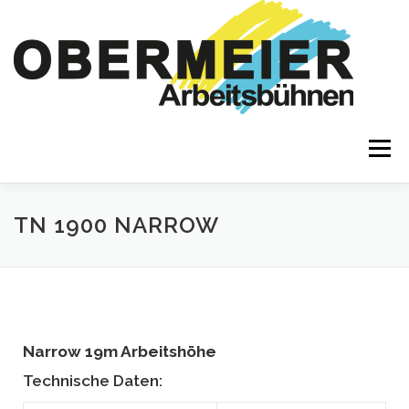
Menü
MIETGERÄTE
LEISTUNGEN
SCHULUNGEN
TN 1900 NARROW
EINSÄTZE
KONTAKT & ANFAHRT
Narrow
19m Arbeitshöhe
✆ 08084 7576
INFO@ARBEITSBÜHNENVERLEIH.COM
Technische Daten: