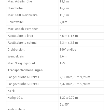
Max. Arbeitshöhe
18,7 m
Standhöhe
16,7 m
Max. seitl. Reichweite
11,3 m
Reichweite E
7,3 m
Max. Anzahl Personen:
2
Abstützbreite breit
4,5 m x 4,5 m
Abstützbreite schmal
3,3 m x 3,3 m
Drehbereich:
360° endlos
Wendekreis
2,6 m
Max. Steigungsgrad
15%
Transportabmessungen
Länge1/Höhe1/Breite1
7,10 m/2,01 m/1,25 m
Länge2/Höhe2/Breite2
6,42 m/2,01 m/0,90 m
Korb
Korbgröße:
1,20 x 0,70 m
2 x 45°
Korb drehbar: